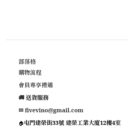
部落格
購物流程
會員專享禮遇
🚚
送貨服務
✉ fivevino@gmail.com
屯門建榮街33號 建榮工業大廈12樓4室
🏠