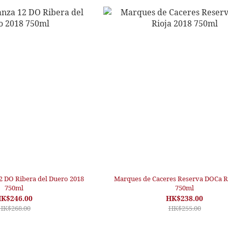
2 DO Ribera del Duero 2018
Marques de Caceres Reserva DOCa R
750ml
750ml
K$246.00
HK$238.00
HK$268.00
HK$255.00