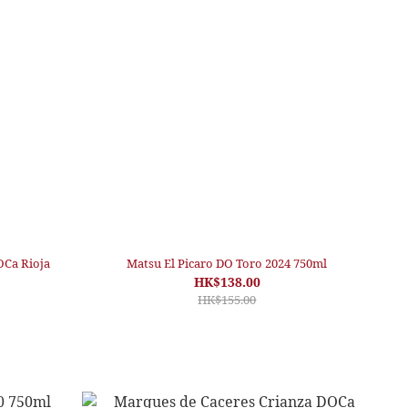
OCa Rioja
Matsu El Picaro DO Toro 2024 750ml
HK$138.00
HK$155.00