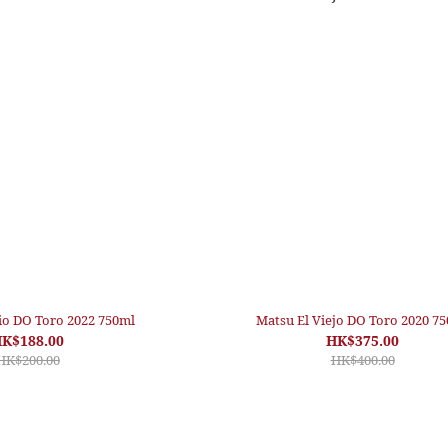
io DO Toro 2022 750ml
Matsu El Viejo DO Toro 2020 7
K$188.00
HK$375.00
HK$200.00
HK$400.00