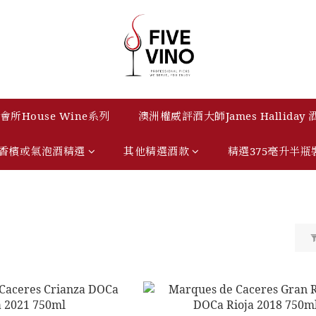
所House Wine系列
澳洲權威評酒大師James Halliday
香檳或氣泡酒精選
其他精選酒款
精選375毫升半瓶