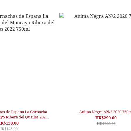
has de Espana La Garnacha
Anima Negra AN/2 2020 750m
yo Ribera del Queiles 2022
HK$299.00
750ml
K$128.00
HK$328.00
HK$145.00