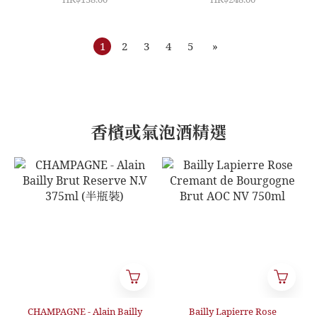
1
2
3
4
5
»
香檳或氣泡酒精選
CHAMPAGNE - Alain Bailly
Bailly Lapierre Rose