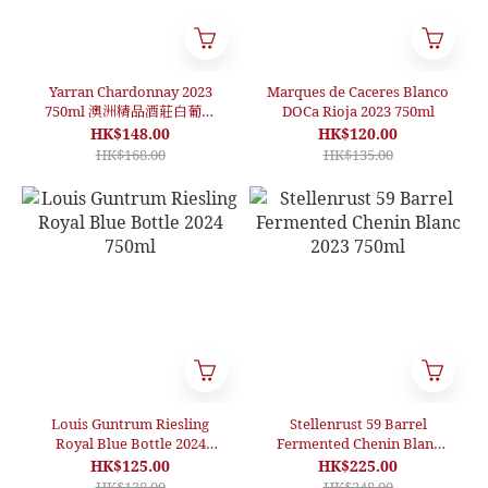
Yarran Chardonnay 2023
Marques de Caceres Blanco
750ml 澳洲精品酒莊白葡萄
DOCa Rioja 2023 750ml
酒
HK$148.00
HK$120.00
HK$168.00
HK$135.00
Louis Guntrum Riesling
Stellenrust 59 Barrel
Royal Blue Bottle 2024
Fermented Chenin Blanc
750ml
2023 750ml
HK$125.00
HK$225.00
HK$138.00
HK$248.00