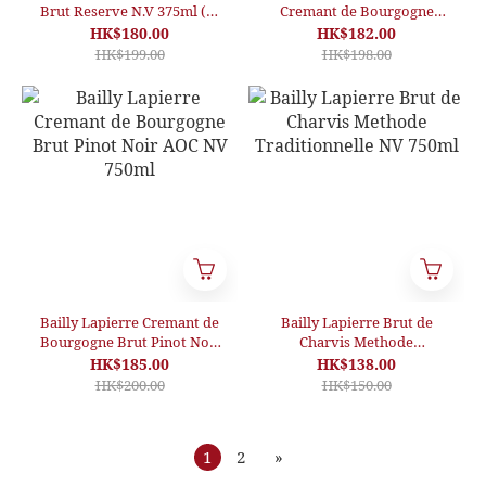
Brut Reserve N.V 375ml (半
Cremant de Bourgogne
瓶裝)
Brut AOC NV 750ml
HK$180.00
HK$182.00
HK$199.00
HK$198.00
Bailly Lapierre Cremant de
Bailly Lapierre Brut de
Bourgogne Brut Pinot Noir
Charvis Methode
AOC NV 750ml
Traditionnelle NV 750ml
HK$185.00
HK$138.00
HK$200.00
HK$150.00
1
2
»