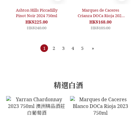
Ashton Hills Piccadilly
Marques de Caceres
Pinot Noir 2024 750ml
Crianza DOCa Rioja 2021
750ml
HK$225.00
HK$168.00
HK$248.00
HK$185.00
1
2
3
4
5
»
精選白酒