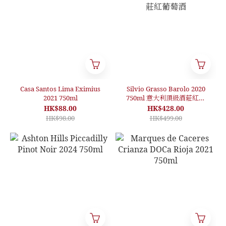
Casa Santos Lima Eximius
Silvio Grasso Barolo 2020
2021 750ml
750ml 意大利頂級酒莊紅葡
萄酒
HK$88.00
HK$428.00
HK$98.00
HK$499.00