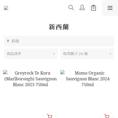
新西蘭
篩選
商品排序
每頁顯示 24 個