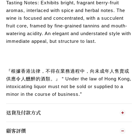
Tasting Notes: Exhibits bright, fragrant berry-fruit
aromas, interlaced with spice and herbal notes. The
wine is focused and concentrated, with a succulent
fruit core, framed by fine-grained tannins and mouth-
watering acidity. An elegant and understated style with
immediate appeal, but structure to last.
『根據香港法律，不得在業務過程中，向未成年人售賣或
供應令人醺醉的酒類。』 “ Under the law of Hong Kong,
intoxicating liquor must not be sold or supplied to a
minor in the course of business.”
送貨及付款方式
顧客評價