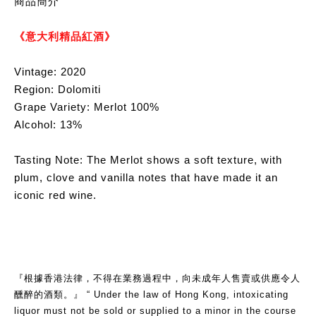
商品簡介
《意大利精品紅酒》
Vintage: 2020
Region: Dolomiti
Grape Variety: Merlot 100%
Alcohol: 13%
Tasting Note: The Merlot shows a soft texture, with
plum, clove and vanilla notes that have made it an
iconic red wine.
『根據香港法律，不得在業務過程中，向未成年人售賣或供應令人
醺醉的酒類。』 “ Under the law of Hong Kong, intoxicating
liquor must not be sold or supplied to a minor in the course