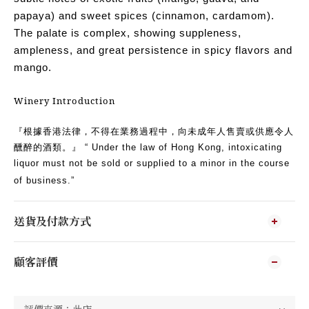
papaya) and sweet spices (cinnamon, cardamom).
The palate is complex, showing suppleness,
ampleness, and great persistence in spicy flavors and
mango.
Winery Introduction
『根據香港法律，不得在業務過程中，向未成年人售賣或供應令人
醺醉的酒類。』 “ Under the law of Hong Kong, intoxicating
liquor must not be sold or supplied to a minor in the course
of business.”
送貨及付款方式
顧客評價