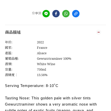
分享到
商品描述
年份:
2022
國家:
France
產區:
Alsace
葡萄品種:
Gewurztraminer 100%
酒類:
White Wine
容量:
750ml
酒精度：
13.56%
Serving Temperature: 8-10˚C
Tasting Nose: This golden pale with silver tints
Gewurztraminer shows a very aromatic nose with
subtle notes of exotic fruits (mango, guava, and