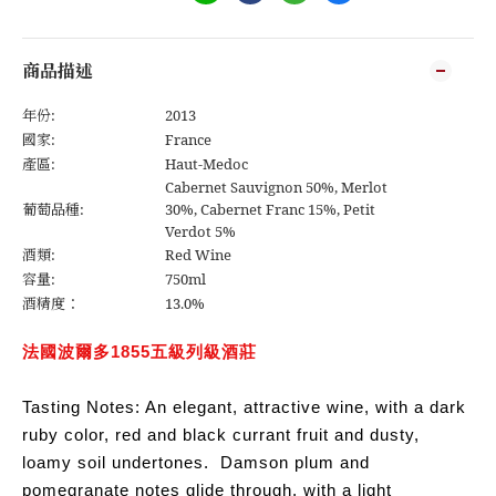
商品描述
年份:
2013
國家:
France
產區:
Haut-Medoc
Cabernet Sauvignon 50%, Merlot
葡萄品種:
30%, Cabernet Franc 15%, Petit
Verdot 5%
酒類:
Red Wine
容量:
750ml
酒精度：
13.0%
法國波爾多1855五級列級酒莊
Tasting Notes: An elegant, attractive wine, with a dark
ruby color, red and black currant fruit and dusty,
loamy soil undertones.
Damson plum and
pomegranate notes glide through, with a light