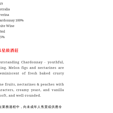
19
stralia
verina
ardonnay 100%
ite Wine
0ml
.5%
y 5星級酒莊
utstanding Chardonnay - youthful,
hing. Melon figs and nectarines are
eminiscent of fresh baked crusty
one fruits, nectarines & peaches with
racters, creamy yeast, and vanilla
 soft, and well-rounded.
在業務過程中，向未成年人售賣或供應令