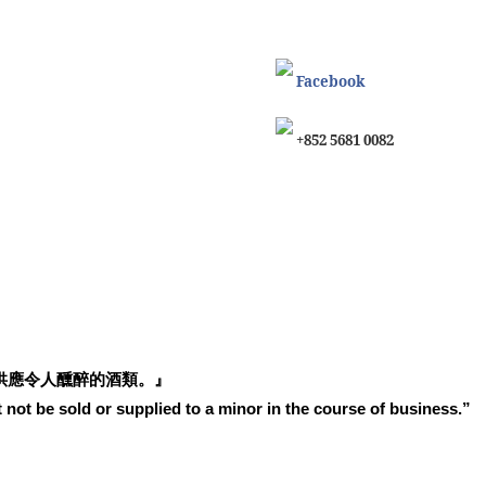
Facebook
+852 5681 0082
供應令人醺醉的酒類。』
 not be sold or supplied to a minor in the course of business.”