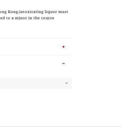
ong Kong,intoxicating liquor must
ied to a minor in the course