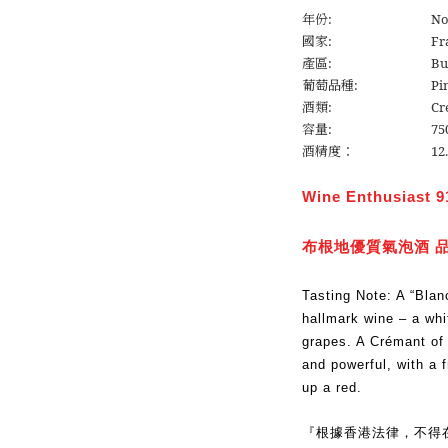
年份:
No
國家:
Fr
產區:
Bu
葡萄品種:
Pi
酒類:
Cr
容量:
75
酒精度：
12
Wine Enthusiast 9
布根地優質氣泡酒 
Tasting Note: A “Blanc
hallmark wine – a whi
grapes. A Crémant of g
and powerful, with a f
up a red.
『根據香港法律，不得