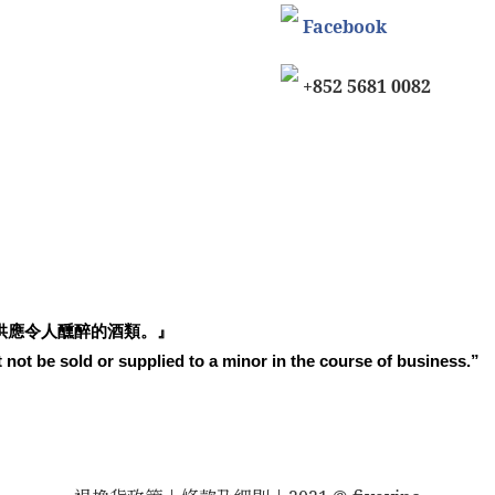
Facebook
+852 5681 0082
供應令人醺醉的酒類。』
 not be sold or supplied to a minor in the course of business.”