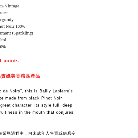
n- Vintage
ance
rgundy
not Noir 100%
emant (Sparkling)
0ml
.0%
1 points
品質媲美香檳區產品
 de Noirs”, this is Bailly Lapierre’s
te made from black Pinot Noir
reat character, its style full, deep
ruitiness in the mouth that conjures
在業務過程中，向未成年人售賣或供應令