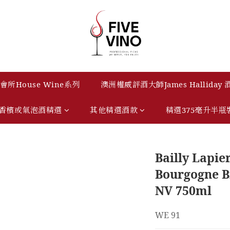
所House Wine系列
澳洲權威評酒大師James Halliday
香檳或氣泡酒精選
其他精選酒款
精選375毫升半瓶
Bailly Lapie
Bourgogne B
NV 750ml
WE 91