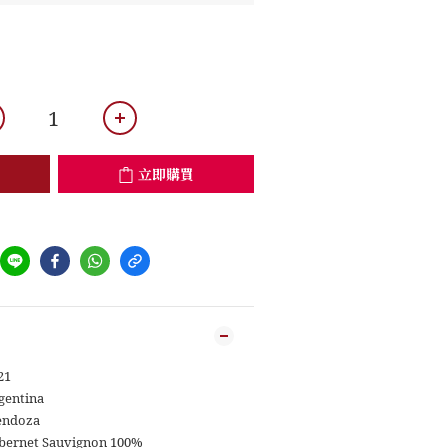
立即購買
21
gentina
ndoza
bernet Sauvignon 100%