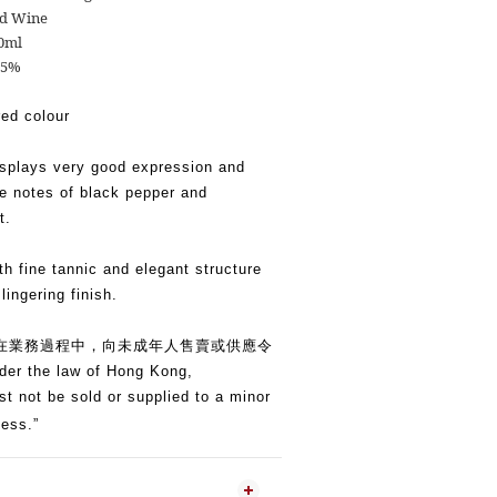
d Wine
0ml
.5%
red colour
splays very good expression and
ere notes of black pepper and
ut.
ith fine tannic and elegant structure
lingering finish.
在業務過程中，向未成年人售賣或供應令
the law of Hong Kong,
st not be sold or supplied to a minor
ness.”