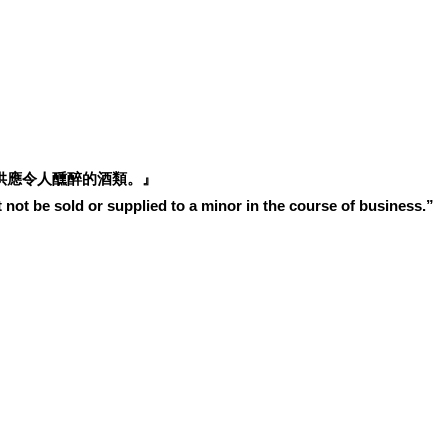
供應令人醺醉的酒類。』
 not be sold or supplied to a minor in the course of business.”
退換貨政策
| 條款及細則 | 2021 © fivevino