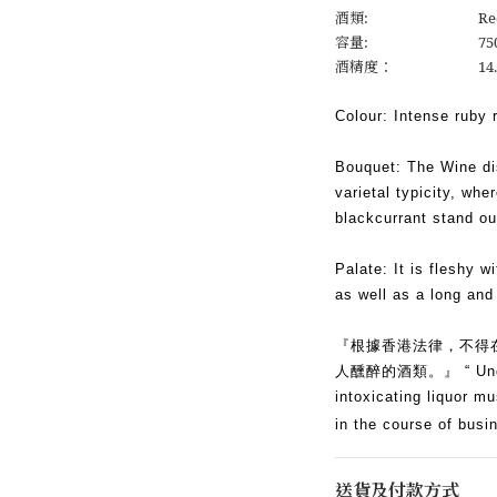
酒類:
Re
容量:
75
酒精度：
14
Colour: Intense ruby 
Bouquet: The Wine di
varietal typicity, wh
blackcurrant stand o
Palate: It is fleshy w
as well as a long and 
『根據香港法律，不得
人醺醉的酒類。』 “ Under 
intoxicating liquor mu
in the course of busi
送貨及付款方式