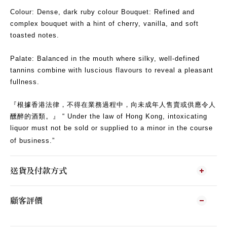
Colour: Dense, dark ruby colour Bouquet: Refined and
complex bouquet with a hint of cherry, vanilla, and soft
toasted notes.
Palate: Balanced in the mouth where silky, well-defined
tannins combine with luscious flavours to reveal a pleasant
fullness.
『根據香港法律，不得在業務過程中，向未成年人售賣或供應令人
醺醉的酒類。』 “ Under the law of Hong Kong, intoxicating
liquor must not be sold or supplied to a minor in the course
of business.”
送貨及付款方式
顧客評價