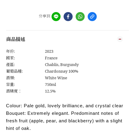
分享到
商品描述
年份:
2023
國家:
France
產區:
Chablis, Burgundy
葡萄品種:
Chardonnay 100%
酒類:
White Wine
容量:
750ml
酒精度：
12.5%
Colour: Pale gold, lovely brilliance, and crystal clear
Bouquet: Extremely elegant. Predominant notes of
fresh fruit (apple, pear, and blackberry) with a slight
hint of oak.