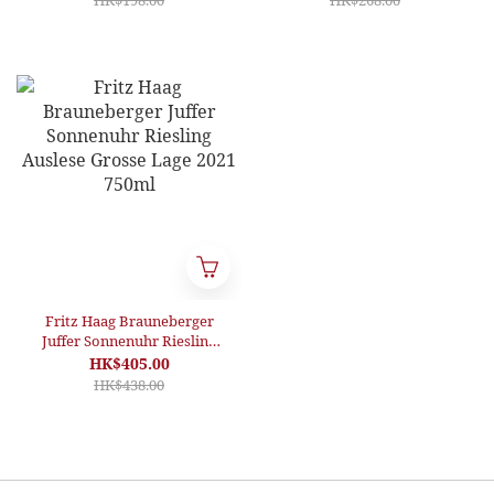
HK$198.00
HK$268.00
Fritz Haag Brauneberger
Juffer Sonnenuhr Riesling
Auslese Grosse Lage 2021
HK$405.00
750ml
HK$438.00