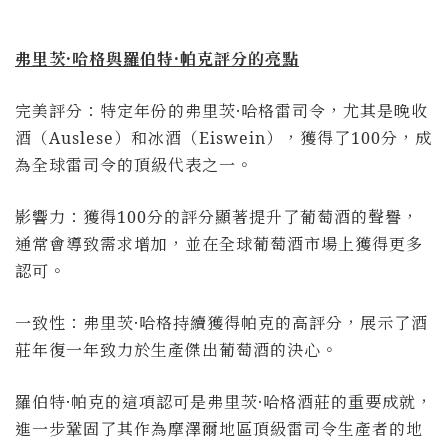
弗里茨·哈格與羅伯特·帕克評分的亮點
完美評分：特定年份的弗里茨·哈格雷司令，尤其是晚收
酒（
Auslese
）和冰酒（
Eiswein
），獲得了
100
分，成
為全球雷司令的頂級代表之一。
影響力：獲得
100
分的評分顯著提升了葡萄酒的聲譽，
通常會導致需求增加，並在全球葡萄酒市場上獲得更多
認可。
一致性：弗里茨·哈格持續獲得帕克的高評分，展示了酒
莊年復一年致力於生產傑出葡萄酒的決心。
羅伯特·帕克的這項認可是弗里茨·哈格酒莊的重要成就，
進一步鞏固了其作為摩澤爾地區頂級雷司令生產者的地