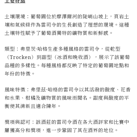
主要特點
土壤環境：葡萄園位於摩澤爾河的陡峭山坡上，頁岩土
壤和氣候條件為雷司令的生長創造了理想的環境。這種
土壤特性賦予了葡萄酒獨特的礦物質和新鮮感。
類型：弗里茨·哈格生產多種風格的雷司令，從乾型
（
Trocken
）到甜型（冰酒和晚收酒），展示了該葡萄
品種的多樣性。每種風格都反映了特定的葡萄園地點和
年份的特徵。
風味特徵：弗里茲·哈格的雷司令以其活潑的酸度、花香
和水果、柑橘及礦物質的風味而聞名。甜度與酸度的平
衡使其清新且適合陳年。
獎項與認可：該酒莊的雷司令酒在各大酒評家和比賽中
屢獲高分和獎項，進一步鞏固了其在酒界的地位。